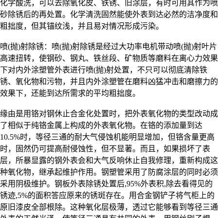
化学酸洗，可以去除氧化皮、铁锈、旧涂层，有时可用其作为喷
砂除锈后的再处置。化学清洗固然能使外表到达必然的洁净度和
粗拙度，但其锚纹浅，并且易对情况形成污染。
喷(抛)射除锈：喷(抛)射除锈是经过大功率电机带动喷(抛)射叶片
高速扭转，使钢砂、钢丸、铁丝段、矿物质等磨料在离心力效果
下对内外涂塑管外表进行喷(抛)射处置，不只可以彻底清除铁
锈、氧化物和污物，并且内外涂塑管在磨料凶猛冲击和磨擦力的
效果下，还能到达所需求的平均粗拙度。
缘由是用铬对钢休止合金化处置时，把外表氧化物的类型改动成
了相似于纯铬金属上构成的外表氧化物。在铬的添加量到达
10.5%时，等径三通的耐大气侵蚀机能明显增加，但铬含量更高
时，固然仍可提高耐侵蚀性，但不显著。而且，如果损坏了表
层，所暴显露的钢外表会和大气反响休止自我修理，重新构成这
种氧化物，继承起维护作用。钢塑管采用了防腐涂层的同时必须
采用阴极维护。钢板外表除锈处置后,95%外表积,除去看得见的
锈迹,5%的面积答应原来的锈斑存在。用合金钢铲子将气柜上的
原旧漆皮全部根除。这种氧化层极薄，透过它能够看到等径三通