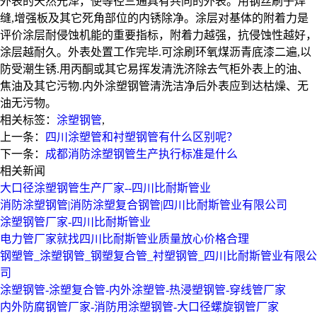
外表的天然光泽，使等径三通具有共同的外表。用钢丝刷子焊
缝,增强板及其它死角部位的内锈除净。涂层对基体的附着力是
评价涂层耐侵蚀机能的重要指标，附着力越强，抗侵蚀性越好，
涂层越耐久。外表处置工作完毕.可涂刷环氧煤沥青底漆二遍,以
防受潮生锈.用丙酮或其它易挥发清洗济除去气柜外表上的油、
焦油及其它污物.内外涂塑钢管清洗洁净后外表应到达枯燥、无
油无污物。
相关标签：
涂塑钢管
,
上一条：
四川涂塑管和衬塑钢管有什么区别呢？
下一条：
成都消防涂塑钢管生产执行标准是什么
相关新闻
大口径涂塑钢管生产厂家--四川比耐斯管业
消防涂塑钢管|消防涂塑复合钢管|四川比耐斯管业有限公司
涂塑钢管厂家-四川比耐斯管业
电力管厂家就找四川比耐斯管业质量放心价格合理
钢塑管_涂塑钢管_钢塑复合管_衬塑钢管_四川比耐斯管业有限公
司
涂塑钢管-涂塑复合管-内外涂塑管-热浸塑钢管-穿线管厂家
内外防腐钢管厂家-消防用涂塑钢管-大口径螺旋钢管厂家