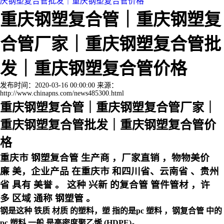
庆钢塑复合管批发｜重庆钢塑复合管价格
重庆钢塑复合管｜重庆钢塑复
合管厂家｜重庆钢塑复合管批
发｜重庆钢塑复合管价格
发布时间：2020-03-16 00:00:00 来源：
http://www.chinapns.com/news485300.html
重庆钢塑复合管｜重庆钢塑复合管厂家｜
重庆钢塑复合管批发｜重庆钢塑复合管价
格
重庆市
钢塑复合管
生产商
，厂家直销
，物物美价
廉
美，企业产品
在重庆市
和四川省、云南省
、贵州
省
具有
美誉
。
这种
兴新
的
复合管
管件管材
，许
多
区域
通称
钢塑管
。
钢是这种
铁质
材质
的塑料，塑
指的是
pc
塑料
，钢复合管
中的
pc
塑料
一般
是高密度聚乙烯
(HDPE)。