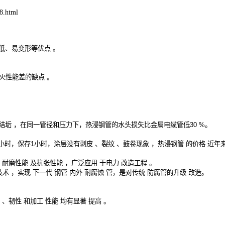
.html
低、易变形等优点
。
火性能差的缺点
。
结垢
，在同一管径和压力下，热浸钢管的水头损失比金属电缆管低
30 %
。
小时，保存
1
小时，涂层没有剥皮
、裂纹
、鼓卷现象
，热浸钢管
的价格
近年
、耐磨性能
及抗张性能
，广泛应用
于电力
改造工程
。
技术
，实现
下一代
钢管
内外
耐腐蚀
管，是对传统
防腐管的升级
改造。
、韧性
和加工
性能
均有显著
提高
。