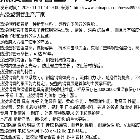
发布时间：2020-11-11 14:29:00 来源：http://www.chinapns.com/news499238
热浸塑钢管生产厂家
热浸塑料钢管是一种新型材料
，具有许多优异的性能
。
热浸塑钢管不仅克服了传统钢管易生锈
、腐蚀
、污染
的缺点
，而且具有强度
结合了钢和塑料的两大优点。
是政府大力推广使用的产品
。
热浸塑钢管强度高，连接容易
，抗水冲击能力强，克服了塑料钢管强度低，防
热浸钢管寿命长
，可达
50
年。
涂层内附力强，耐冲击
，阴极剥离能力强。
管材内壁层表面光滑
，防止微生物生长
，防止管材结垢
。
热浸塑钢管的特性
。
热浸钢管的阻尼系数
小，耐磨钢管壁光洁
，流体阻力
小，耐磨性能提高
，不
热浸钢管的承压能力稳定
，完整的钢管层是管体的主要承压层。
热浸钢管热浸钢管也具有很强的耐热性能，样品保存在
300C300C
恒温箱保存
1
来
不断
上涨，热浸钢管
的价格
也在上涨
。
热浸塑钢管
具有
良好
的绝缘性
能、柔软
性能
、耐腐蚀性
能、耐高温
性能
热浸管，又称
电缆穿线管
，是利用
日本的防腐材料、先进
的设备
和热浸
管
专用
于耐腐蚀
，耐压
，外露
等特殊要求
的电缆保护管
。
本产品
是新产品
、新技术
、新技术
的重大突破
。
它的防腐
性能
明显
优于
传统
防腐管，耐老化
性能
、耐腐蚀性
能、机械强度
热浸塑料
电缆
管可用于
-30 c
～
12 0c
工作环境
。
它比金属管
、塑胶管
和复合管
更具
多种
管材
的优点
。