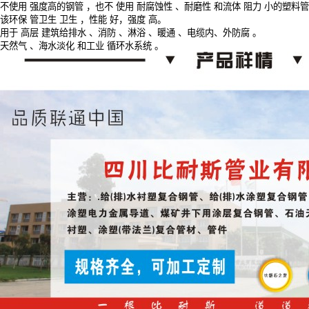
不使用
强度高的钢管
，也不
使用
耐腐蚀性
、耐磨性
和流体
阻力
小的塑料管
该环保
管卫生
卫生
，性能
好，强度
高。
用于
高层
建筑给排水
、消防
、淋浴
、暖通
、电缆内、外防腐
。
天然气
、海水淡化
和工业
循环水系统
。