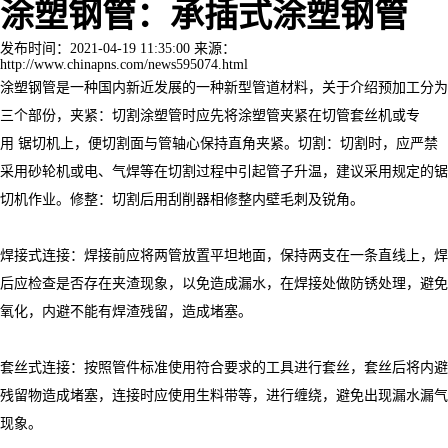
涂塑钢管：承插式涂塑钢管
发布时间：2021-04-19 11:35:00 来源：
http://www.chinapns.com/news595074.html
涂塑钢管是一种国内新近发展的一种新型管道材料，关于介绍预加工分为
三个部份，夹紧：切割涂塑管时应先将涂塑管夹紧在切管套丝机或专
用 锯切机上，便切割面与管轴心保持直角夹紧。切割：切割时，应严禁
采用砂轮机或电、气焊等在切割过程中引起管子升温，建议采用规定的锯
切机作业。修整：切割后用刮削器相修整内壁毛刺及锐角。
焊接式连接：焊接前应将两管放置平坦地面，保持两支在一条直线上，焊
后应检查是否存在夹渣现象，以免造成漏水，在焊接处做防锈处理，避免
氧化，内避不能有焊渣残留，造成堵塞。
套丝式连接：按照管件标准使用符合要求的工具进行套丝，套丝后将内避
残留物造成堵塞，连接时应使用生料带等，进行缠绕，避免出现漏水漏气
现象。