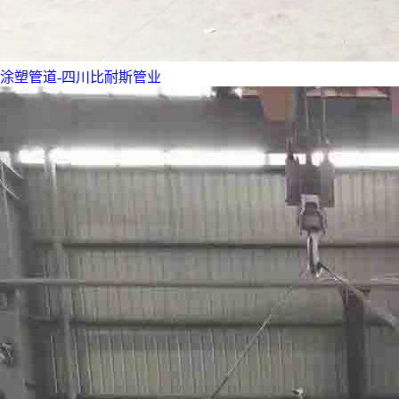
涂塑管道-四川比耐斯管业