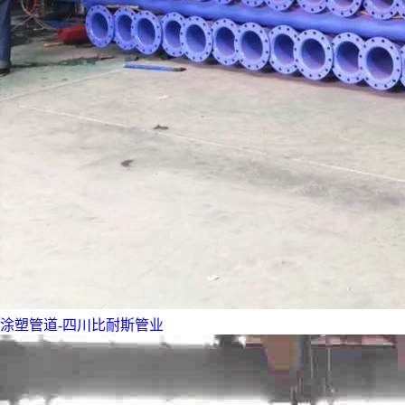
涂塑管道-四川比耐斯管业