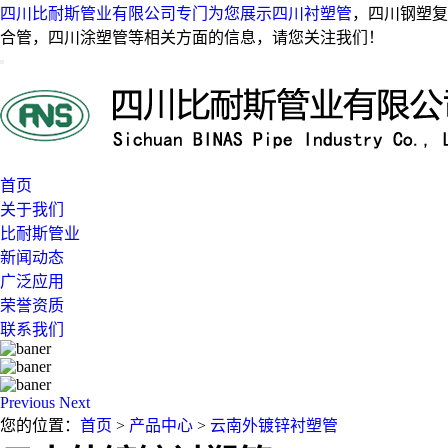
四川比耐斯管业有限公司专门为您展示
四川衬塑管
，四川钢塑复
合管，四川涂塑管等相关方面的信息，请您关注我们！
首页
关于我们
比耐斯管业
新闻动态
广泛应用
荣誉资质
联系我们
Previous
Next
您的位置：
首页
>
产品中心
>
云南外镀锌衬塑管