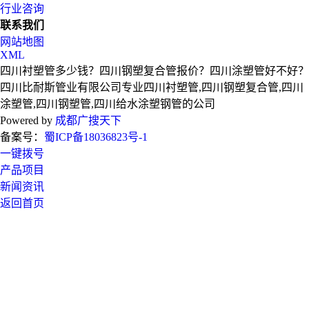
行业咨询
联系我们
网站地图
XML
四川衬塑管多少钱？四川钢塑复合管报价？四川涂塑管好不好？
四川比耐斯管业有限公司专业四川衬塑管,四川钢塑复合管,四川
涂塑管,四川钢塑管,四川给水涂塑钢管的公司
Powered by
成都广搜天下
备案号：
蜀ICP备18036823号-1
一键拨号
产品项目
新闻资讯
返回首页