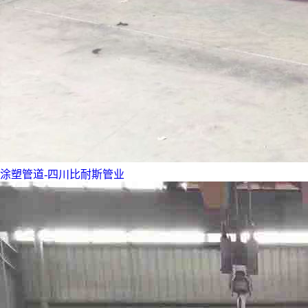
涂塑管道-四川比耐斯管业