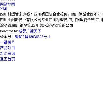
网站地图
XML
四川衬塑管多少钱？四川钢塑复合管报价？四川涂塑管好不好？
四川比耐斯管业有限公司专业四川衬塑管,四川钢塑复合管,四川
涂塑管,四川钢塑管,四川给水涂塑钢管的公司
Powered by
成都广搜天下
备案号：
蜀ICP备18036823号-1
一键拨号
产品项目
新闻资讯
返回首页