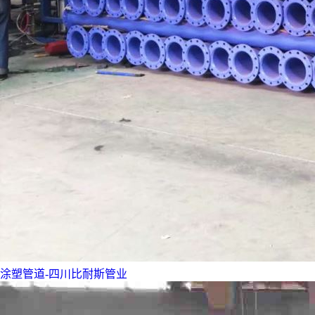
涂塑管道-四川比耐斯管业