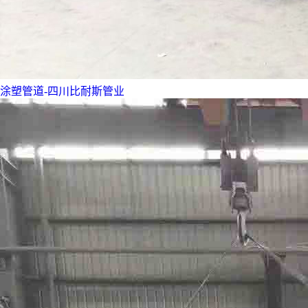
涂塑管道-四川比耐斯管业