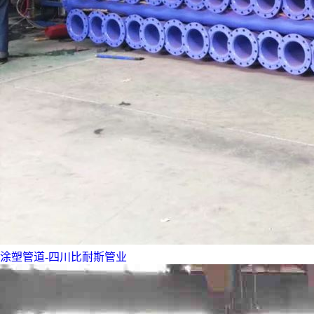
涂塑管道-四川比耐斯管业