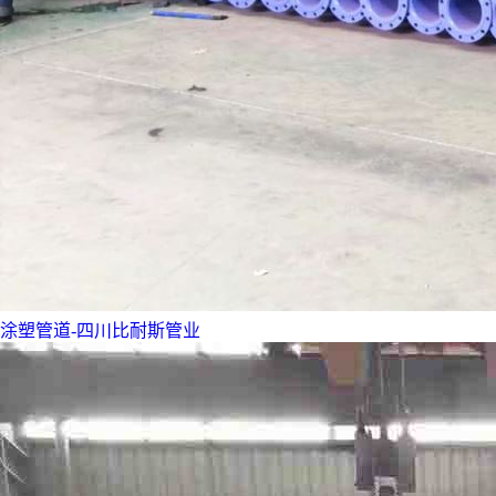
涂塑管道-四川比耐斯管业