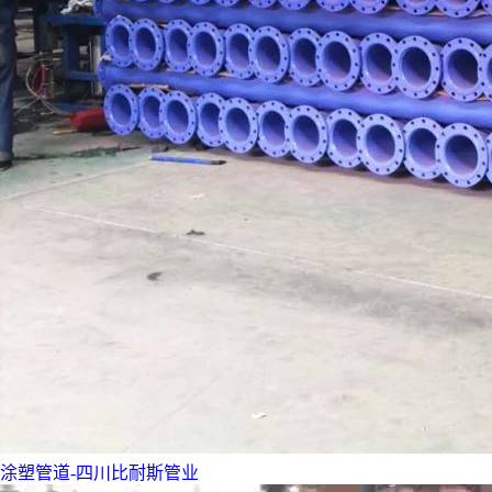
涂塑管道-四川比耐斯管业