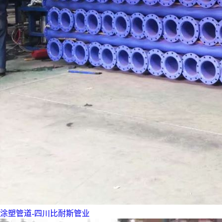
涂塑管道-四川比耐斯管业