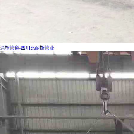
涂塑管道-四川比耐斯管业