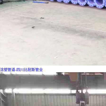
涂塑管道-四川比耐斯管业