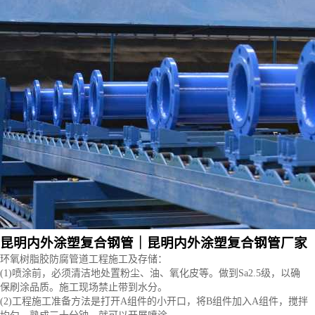
昆明内外涂塑复合钢管｜昆明内外涂塑复合钢管厂家
环氧树脂胶
防腐管道
工程施工
及
存储
：
(1)
喷涂
前，
必须
清洁
地
处置
粉尘
、油、氧化皮等。
做到
Sa2
.5
级，以
确
保
刷涂
品质
。
施工现场
禁止
带到
水分
。
(2)
工程施工
准备
方法
是
打开
A
组件
的小
开口
，将B
组件
加入
A
组件
，搅拌