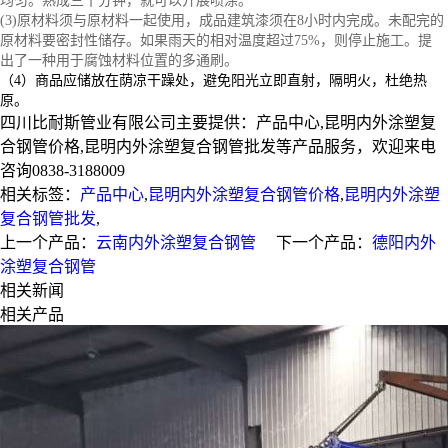
均匀。
熟成
三十分钟
，
就可以
开展
喷涂
。
(3)
原材料
须与
原材料
一起
使用
，
成品
建筑
漆须在8
小时
内
完成
。
未
配完
的
原材料
要
密封性
储存
。
如果
雨天
的
相对
温度
超过
75
%，则
停止
施工
。
提
出
了
一种
用于
腐蚀
材料
位置
的多
通刷
。
（4）
商品
应
储放
在
荫凉
干躁
处，
避免
阳光
立即
直射
，隔
明火
，
杜绝
热
原
。
四川比耐斯管业有限公司主要提供：产品中心,昆明内外涂塑复
合钢管价格,昆明内外涂塑复合钢管批发等产品服务，欢迎来电
咨询0838-3188009
相关标签：
产品中心
,
昆明内外涂塑复合钢管价格
,
昆明内外涂塑
复合钢管批发
,
上一个产品：
云南内外涂塑复合钢管
下一个产品：
德阳内外
涂塑复合钢管
相关新闻
相关产品