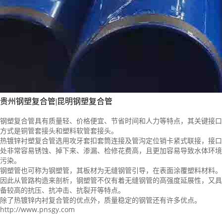
贵州钢塑复合管|昆明钢塑复合管
钢塑复合管
具有
质量
轻、
价格便宜
、
节省时间
和
人力
等
特点
，其
关键
接口
方式
是
铜管
套
接头
和
塑料软管
套
接头
。
热镀锌
衬塑复合管
选用
攻牙
套扣
套筒连接
及
管沟
定位销
卡紧
式
联接
，
接口
处
非常容易
锈蚀
、
掉下来
、
渗漏
、
检修
花费
高，且
更加容易
导致
水体
环境
污染
。
钢塑管
也可
称为
钢塑管
，其
板材
为
无缝钢管
引导
，在
表面
涂覆
塑料材料
。
因此
从
管路
构造
来
剖析
，
钢塑管
不仅
有着
无缝钢管
的
高强度
延展性
，又
具
备
较高的
抗压
、
抗冲击
、抗
裂开
等
特点
。
除了
热镀锌
内衬
复合管
的
优点
外，
质量
稳定
的
钢管
还有
许多
优点
。
http://www.pnsgy.com