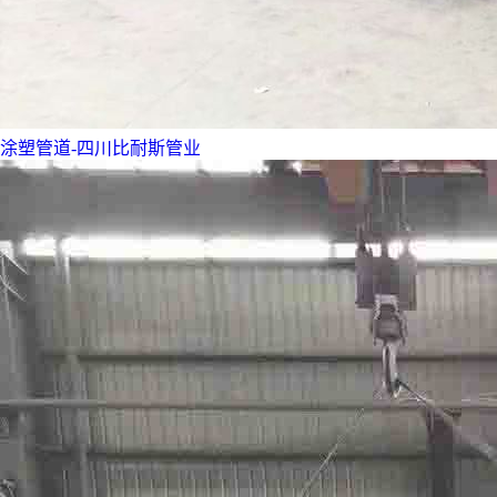
涂塑管道-四川比耐斯管业